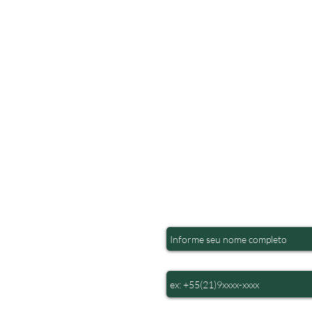
Fale conosco
Nome
 (21) 97299-2703
Telefone
ueno, nº 600,
 Sala 312
E-mail