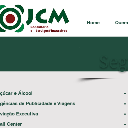
Home
Quem
Seg
çúcar e Álcool
gências de Publicidade e Viagens
viação Executiva
all Center